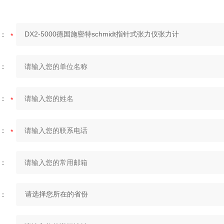
：
：
：
：
：
：