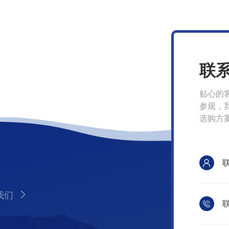
联
贴心的
参观，
选购方
我们
联