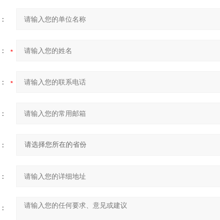
：
：
：
：
：
：
：