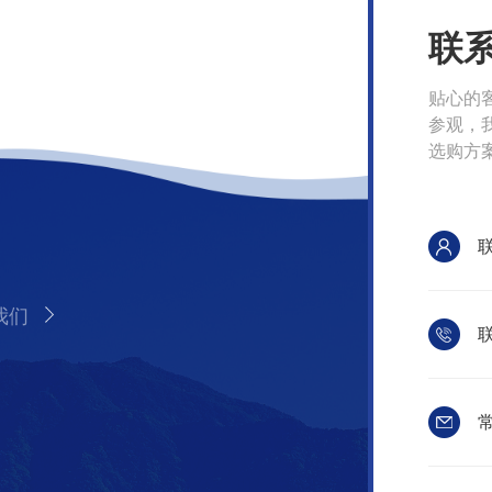
联
贴心的
参观，
选购方
我们
联
常