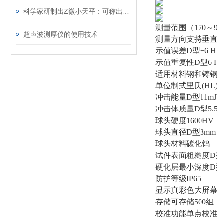
科学家研制出Z微小天平：可称出分子质量
测量范围（170～9
超声波测厚仪的使用技术
测量方向支持垂
示值误差D型±6 H
示值重复性D型6 
适用材料钢和铸
单位制式里氏(HL)
冲击能量D型11mJ
冲击体质量D型5.5g/
球头硬度1600HV
球头直径D型3mm
球头材料碳化钨
试件表面粗糙度D型1
硬化层最小深度D型≥
防护等级IP65
显示真彩色大屏幕32
存储可存储500组
校准功能单点校