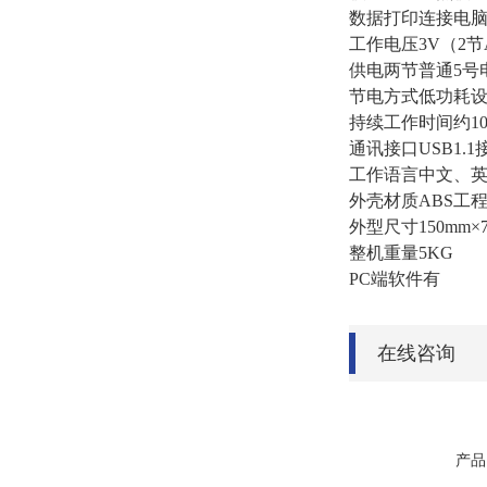
数据打印连接电
工作电压3V（2
供电两节普通5号
节电方式低功耗
持续工作时间约1
通讯接口USB1.1
工作语言中文、
外壳材质ABS工
外型尺寸150mm×7
整机重量5KG
PC端软件有
在线咨询
产品