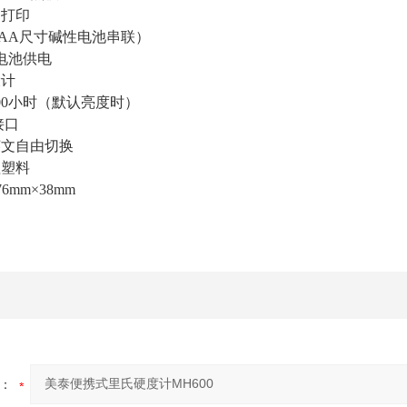
脑打印
节AA尺寸碱性电池串联）
电池供电
设计
00小时（默认亮度时）
接口
英文自由切换
程塑料
6mm×38mm
：