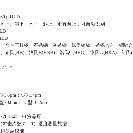
60）HLD
直向下、斜下、水平、斜上、垂直向上，可自动识别
LD
HLD
钢、合金工具钢、不锈钢、灰铸铁、球墨铸铁、铸铝合金、铜锌
、布氏(HB)、洛氏B(HRB)、洛氏C(HRC)、洛氏A(HRA)、维氏(
7.2g
.6μm；C型0.4μm
0.8mm；C型≥0.2mm
0×240 TFT液晶屏
（冲击次数32～1）硬度测量数据
准和多点校准