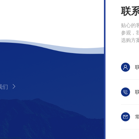
联
贴心的
参观，
选购方
我们
联
常