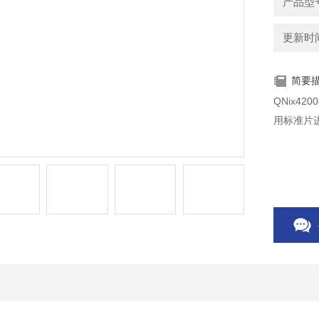
产品型
更新时间：
简要
QNix4
用标准片