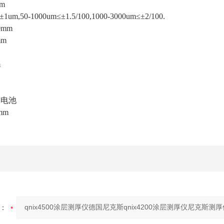
um
m,50-1000um≤±1.5/100,1000-3000um≤±2/100.
0mm
mm
m
V电池
mm
：