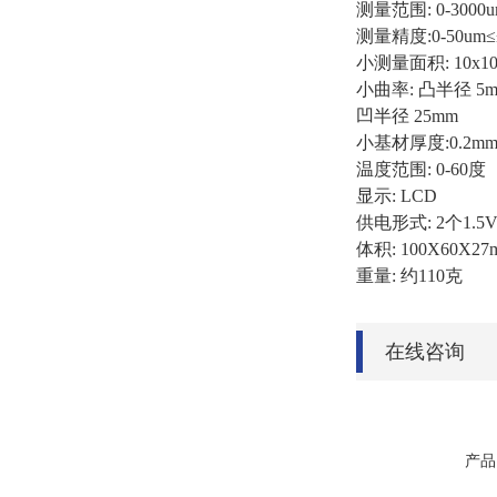
测量范围: 0-3000
测量精度:0-50um≤±1u
小测量面积: 10x1
小曲率: 凸半径 5
凹半径 25mm
小基材厚度:0.2m
温度范围: 0-60度
显示: LCD
供电形式: 2个1.5
体积: 100X60X27
重量: 约110克
在线咨询
产品