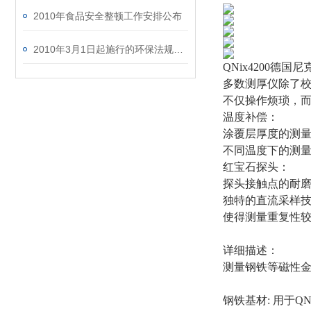
2010年食品安全整顿工作安排公布
2010年3月1日起施行的环保法规、标准
QNix4200德
多数测厚仪除了
不仅操作烦琐，
温度补偿：
涂覆层厚度的测
不同温度下的测
红宝石探头：
探头接触点的耐
独特的直流采样
使得测量重复性
详细描述：
测量钢铁等磁性
钢铁基材: 用于QN