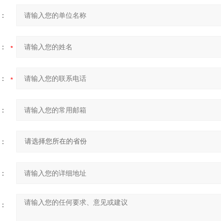
：
：
：
：
：
：
：