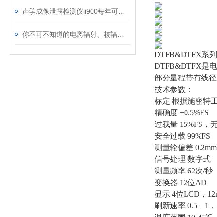
声学成像泄露检测仪ii900每年可为工厂节省高达上百万美元气泄漏损失
你不可不知道的电离辐射、核辐射知识
DTFB&DTF
DTFB&DTFX
部分量程带有线径
技术参数：
标定 根据施密特
精确度 ±0.5%FS
过载量 15%FS
安全过载 99%FS
测量轮偏差 0.2mm
信号处理 数字式
测量频率 62次/秒
变换器 12位AD
显示 4位LCD，1
刷新速率 0.5，