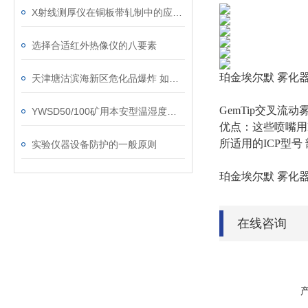
X射线测厚仪在铜板带轧制中的应用分析
选择合适红外热像仪的八要素
珀金埃尔默 雾化器
天津塘沽滨海新区危化品爆炸 如何正确选购防毒面罩？
GemTip交叉
YWSD50/100矿用本安型温湿度检测仪
优点：这些喷嘴用
所适用的ICP型号 部件编
实验仪器设备防护的一般原则
珀金埃尔默 雾化器
在线咨询