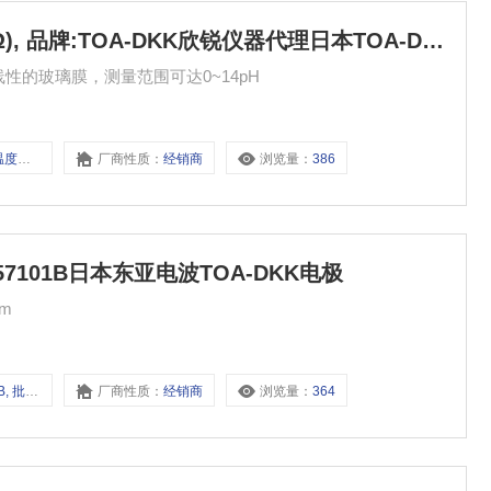
HC-763, 温度补偿电阻:(TC: 10KΩ), 品牌:TOA-DKK欣锐仪器代理日本TOA-DKK东亚电波在线PH电极5601-5F
直线性的玻璃膜，测量范围可达0~14pH
牌:TOA-DKK
厂商性质：
经销商
浏览量：
386
BCT-57101B日本东亚电波TOA-DKK电极
m
-57101B
厂商性质：
经销商
浏览量：
364