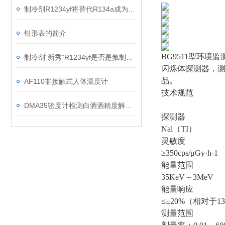
制冷剂R1234yf将替代R134a成为Z主要汽车空调制冷剂
钳形表的简介
BG9511型环
制冷剂“新秀”R1234yf是否是氟制冷剂替代品？
闪烁体探测器，
品。
AF110非接触式人体温度计
技术规范
DMA35密度计检测白酒酒精度解决方案
探测器
Nal（TI）
灵敏度
≥350cps/μGy·h-1
能量范围
35KeV～3MeV
能量响应
≤±20%（相对于13
测量范围