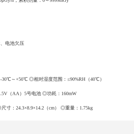
0μGy/h，累积剂量：0～9999mGy
）
障、电池欠压
30℃～+50℃ ◎相对湿度范围：≤90%RH（40℃）
.5V（AA）5号电池 ◎功耗：160mW
：24.3×8.9×14.2（cm） ◎重量：1.75kg