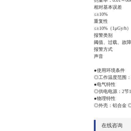
剂量率：0.01～60
相对基本误差
≤±10%
重复性
≤±10%（1μGy/h
报警类别
阈值、过载、故
报警方式
声音
●使用环境条件
◎工作温度范围：-
●电气特性
◎供电电源：2节1
●物理特性
◎外壳：铝合金 ◎尺寸
在线咨询