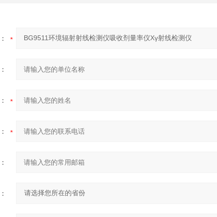
：
：
：
：
：
：