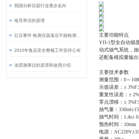
我国分析仪器行业逐步走向
电导率仪的原理
主要功能特点
豇豆事件:检测仪器落后不能检测出标准值
YD-1型全自动
动式抽气系统，抽
2010年食品安全整顿工作安排公布
还配备模拟量输出
涂层测厚仪的原理和使用介绍
主要技术参数
测量范围：0～10R
示值误差：± 3%F.S
重复性误差：± 2%F
零点漂移：± 3%F.S
抽气量：330ml±15
抽气时间：1.4s± 0.
预热时间：10min
电源：AC220V±10