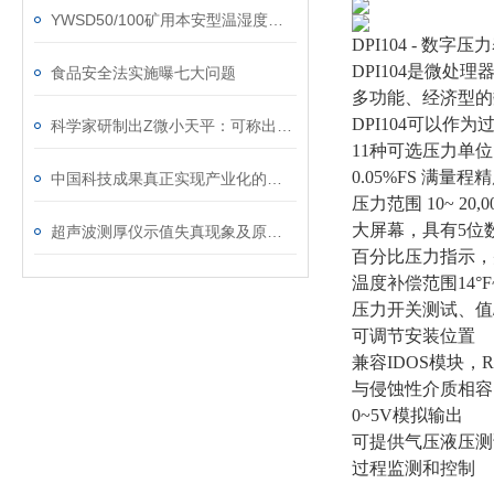
YWSD50/100矿用本安型温湿度检测仪
DPI104 - 数字压
DPI104是微处
食品安全法实施曝七大问题
多功能、经济型的
DPI104可以
科学家研制出Z微小天平：可称出分子质量
11种可选压力单位
0.05%FS 满量程
中国科技成果真正实现产业化的不足5%
压力范围 10~ 20,000 
大屏幕，具有5位
超声波测厚仪示值失真现象及原因分析
百分比压力指示，
温度补偿范围14°F~ 12
压力开关测试、值
可调节安装位置
兼容IDOS模块，R
与侵蚀性介质相容的
0~5V模拟输出
可提供气压液压测
过程监测和控制