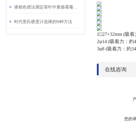
液相色谱法测定茶叶中黄曲霉毒素B1
时代里氏硬度计选择的N种方法
1□27×32mm (吸
2φ14 (吸着力：約4
3φ8 (吸着力：約34
在线咨询
您的