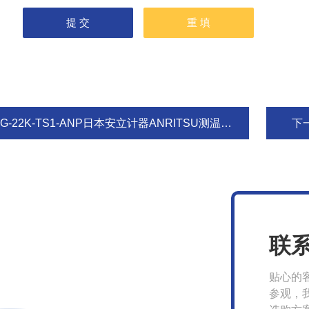
G-22K-TS1-ANP日本安立计器ANRITSU测温探头热电偶
下
联
贴心的
参观，