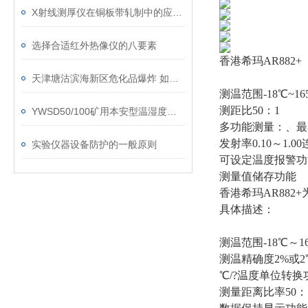
X射线测厚仪在铜板带轧制中的应用分析
选择合适红外热像仪的八要素
香港希玛AR882+
天津塘沽滨海新区危化品爆炸 如何正确选购防毒面罩？
测温范围-18℃~16
测距比50：1
YWSD50/100矿用本安型温湿度检测仪
多功能测量：、最
发射率0.10～1.0
实验仪器设备防护的一般原则
可设定温度报警功
测量值储存功能
香港希玛AR882
具体描述：
测温范围-18℃～16
测温精确度2%或2
℃/?温度单位转换
测量距离比率50：