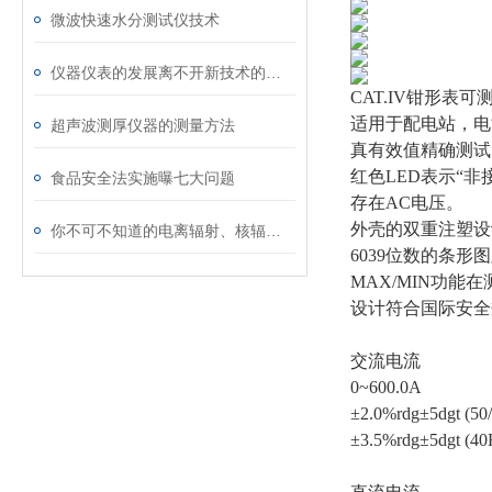
微波快速水分测试仪技术
仪器仪表的发展离不开新技术的推动
CAT.IV钳形表
适用于配电站，电
超声波测厚仪器的测量方法
真有效值精确测试
红色LED表示“
食品安全法实施曝七大问题
存在AC电压。
外壳的双重注塑设
你不可不知道的电离辐射、核辐射知识
6039位数的条形
MAX/MIN功能
设计符合国际安全规格 I
交流电流
0~600.0A
±2.0%rdg±5dgt (50
±3.5%rdg±5dgt (4