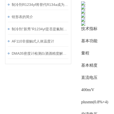
制冷剂R1234yf将替代R134a成为Z主要汽车空调制冷剂
钳形表的简介
技术指标
制冷剂“新秀”R1234yf是否是氟制冷剂替代品？
基本功能
AF110非接触式人体温度计
量程
DMA35密度计检测白酒酒精度解决方案
基本精度
直流电压
400m/V
plusmn(0.8%+4)