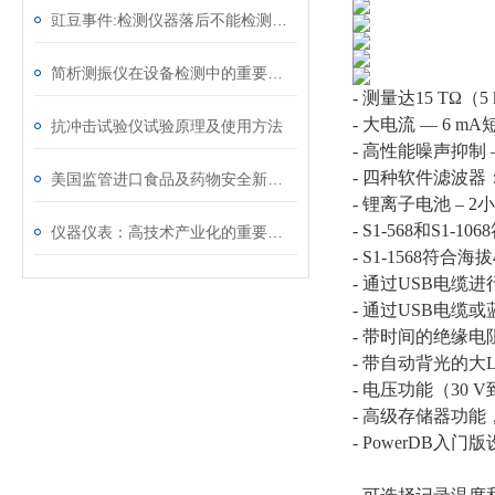
豇豆事件:检测仪器落后不能检测出标准值
简析测振仪在设备检测中的重要作用
- 测量达15 TΩ（5
- 大电流 — 6 m
抗冲击试验仪试验原理及使用方法
- 高性能噪声抑制 
- 四种软件滤波器：10
美国监管进口食品及药物安全新方针
- 锂离子电池 – 
- S1-568和S1-
仪器仪表：高技术产业化的重要手段
- S1-1568符合海
- 通过USB电缆
- 通过USB电缆
- 带时间的绝缘电
- 带自动背光的大
- 电压功能（30 V
- 高级存储器功
- PowerDB入