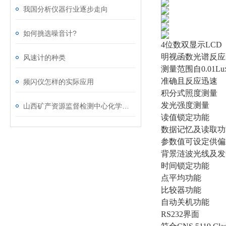
我国分析仪器行业逐步走向
如何挑选噪音计?
4位数双显示LCD
明视函数光谱反应
风速计的种类
测量范围自0.01Lux
准确且反应迅速
频闪仪怎样的实际应用
积分式照度测量
发光强度测量
山西矿产资源监督检测中心化学品自燃起火
读值锁定功能
数据记忆及读取功
参数值可设定供偏
背景涟波光线及发光照
时间锁定功能
点平均功能
比较器功能
自动关机功能
RS232界面