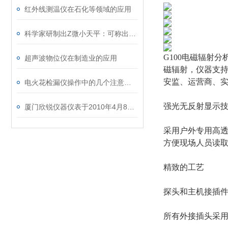
红外线测温仪在石化等领域的应用
科学家研制出Z微小天平：可称出分子质量
G100电磁辐射
超声波物位仪在制造业的应用
磁辐射，仪器支持
安监、运营商、
电火花检漏仪操作中的几个注意事项
强光无反射显示
厦门欣锐仪器仪表于2010年4月8日-12日参加第十四届台交会
采用户外专用高透
方便现场人员读
精致的工艺
探头和主机接插
所有外接插头采