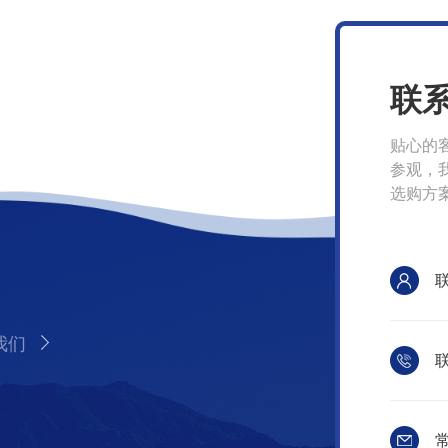
联
贴心的
参观，
选购方
我们
联
常