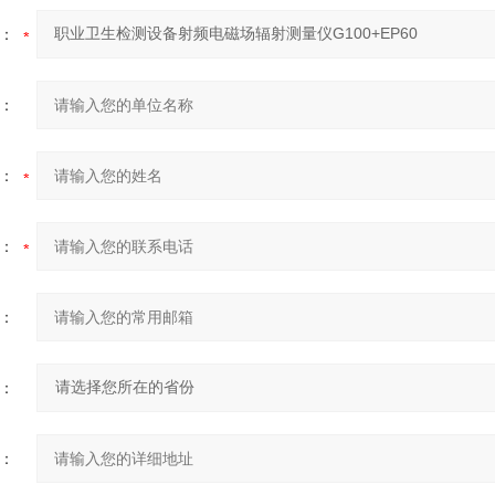
：
：
：
：
：
：
：