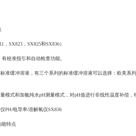
点
，SX823，SX825和SX836）
校准，有校准指引和自动检查功能。
种pH标准缓冲溶液，有三个系列的标准缓冲溶液可以选择：欧美系列
H测量模式和加氨纯水pH测量模式，对pH值进行非线性温度补偿
PH/电导率/溶解氧仪SX836
功能特点