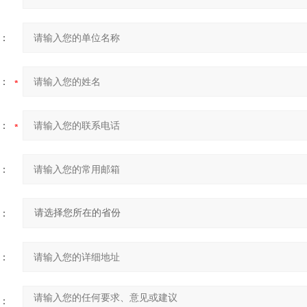
：
：
：
：
：
：
：