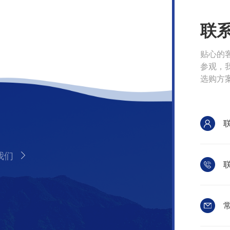
联
贴心的
参观，
选购方
我们
联
常