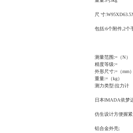
重量:约3kg
尺 寸:W95XD63.5
包括:6个附件,2
测量范围:=（N）
精度等级:=
外形尺寸:=（mm
重量:=（kg）
测力类型:拉力计
日本IMADA依梦
仿生设计方便握紧
铝合金外壳;