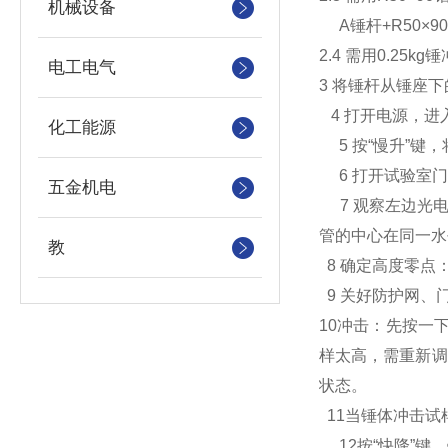
机械设备
A锤杆+R50×90
2.4 需用0.25k
电工电气
3 将锤杆从锤座
4 打开电源，进
化工能源
5 按“慢升”键
6 打开试验室门
五金机电
7 观察左边光
管的中心在同一水
教
8 确定高度零点
9 关好防护网、
10冲击：先按一
样太高，需重新调
状态。
11当锤体冲击试
12按“快降”键