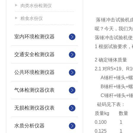
肉类水份检测仪
粮食水份仪
落锤冲击
试验机
呢？今天，我们为
室内环境检测仪器
落锤冲击试验机使
1
根据试验要求，
交通安全检测仪器
2 确定锤体质量
2.1 对R5×19、
公共环境检测仪器
A锤杆+锤头+螺母=
B锤杆+锤头+螺母=
气体检测仪器仪表
C锤杆+锤头+锤座+
砝码见下表：
无损检测仪器仪表
质量kg 数量
0.100 1 
水质分析仪器
0.125 1 