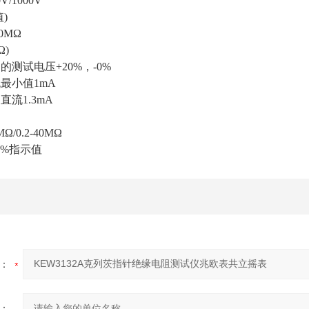
V/1000V
)
00MΩ
Ω)
测试电压+20%，-0%
最小值1mA
流1.3mA
0MΩ/0.2-40MΩ
5%指示值
：
：