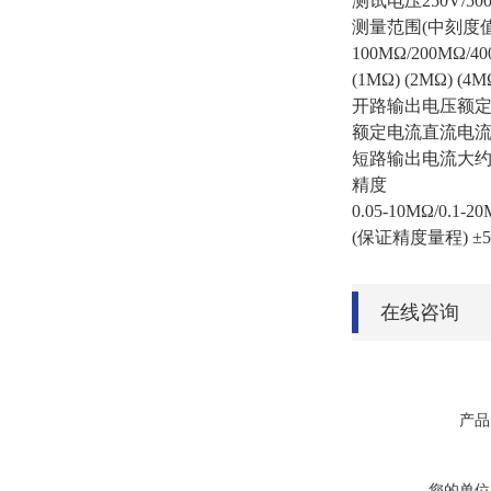
测试电压250V/500
测量范围(中刻度值
100MΩ/200MΩ/4
(1MΩ) (2MΩ) (4M
开路输出电压额定的
额定电流直流电流
短路输出电流大约直
精度
0.05-10MΩ/0.1-2
(保证精度量程) ±
在线咨询
产品
您的单位