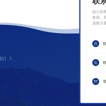
联
贴心的
参观，
选购方
我们
联
常