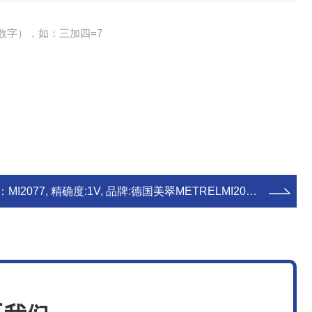
数字），如：三加四=7
：
MI2077, 精确度:1V, 品牌:德国美翠METRELMI2077德国美翠METREL数字高压兆欧表高压绝缘电阻仪