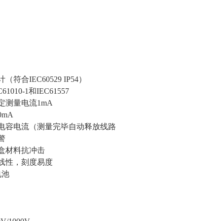
符合IEC60529 IP54）
010-1和IEC61557
定测量电流1mA
0mA
电容电流（测量完毕自动释放线路
警
盒材料抗冲击
线性，刻度易度
电池