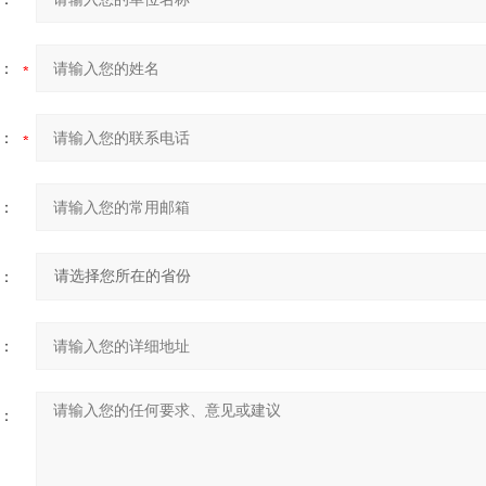
：
：
：
：
：
：