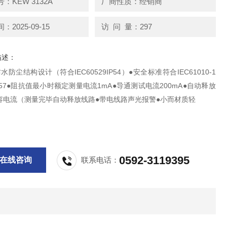
：KEW 3132A
厂商性质：经销商
2025-09-15
访 问 量：297
描述：
水防尘结构设计（符合IEC60529IP54）●安全标准符合IEC61010-1
1557●阻抗值最小时额定测量电流1mA●导通测试电流200mA●自动释放
容电流（测量完毕自动释放线路●带电线路声光报警●小而材质轻
0592-3119395
在线咨询
联系电话：