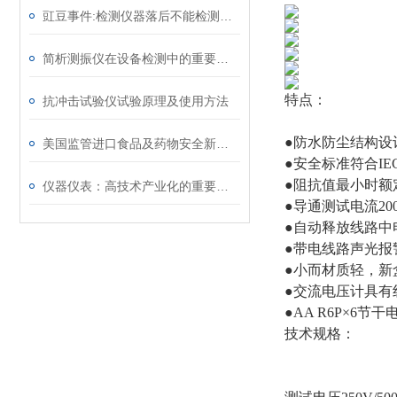
豇豆事件:检测仪器落后不能检测出标准值
简析测振仪在设备检测中的重要作用
特点：
抗冲击试验仪试验原理及使用方法
●防水防尘结构设计（
美国监管进口食品及药物安全新方针
●安全标准符合IEC61
●阻抗值最小时额
仪器仪表：高技术产业化的重要手段
●导通测试电流20
●自动释放线路中
●带电线路声光报
●小而材质轻，新
●交流电压计具有
●AA R6P×6节干
技术规格：