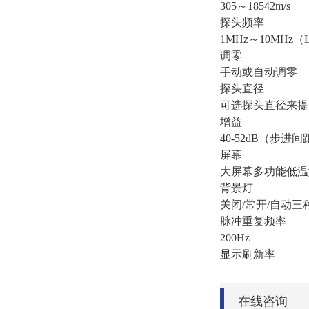
305～18542m/s
探头频率
1MHz～10MHz
调零
手动或自动调零
探头直径
可选探头直径来提
增益
40-52dB（步进间
屏幕
大屏幕多功能低温
背景灯
关闭/常开/自动三
脉冲重复频率
200Hz
显示刷新率
在线咨询