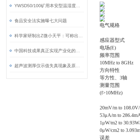
YWSD50/100矿用本安型温湿度检测仪
食品安全法实施曝七大问题
电气规格
科学家研制出Z微小天平：可称出分子质量
感应器型式
电场(E)
中国科技成果真正实现产业化的不足5%
频率范围
10MHz to 8GHz
超声波测厚仪示值失真现象及原因分析
方向特性
等方性、3轴
测量范围
(f>10MHz)
20mV/m to 108.0V
53μA/m to 286.4m
1μW/m2 to 30.93W
0μW/cm2 to 3.093
误差