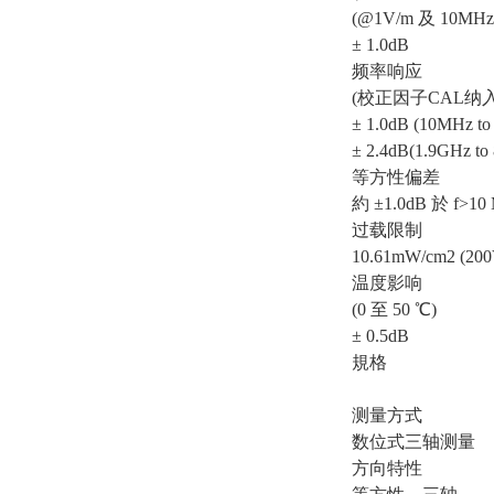
(@1V/m 及 10MHz
± 1.0dB
频率响应
(校正因子CAL纳入
± 1.0dB (10MHz to
± 2.4dB(1.9GHz to
等方性偏差
約 ±1.0dB 於 f>10
过载限制
10.61mW/cm2 (200
温度影响
(0 至 50 ℃)
± 0.5dB
規格
测量方式
数位式三轴测量
方向特性