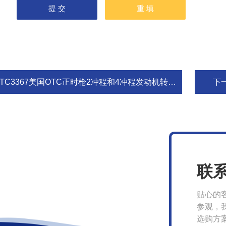
TC3367美国OTC正时枪2冲程和4冲程发动机转速点火提前角
下
联
贴心的
参观，
选购方