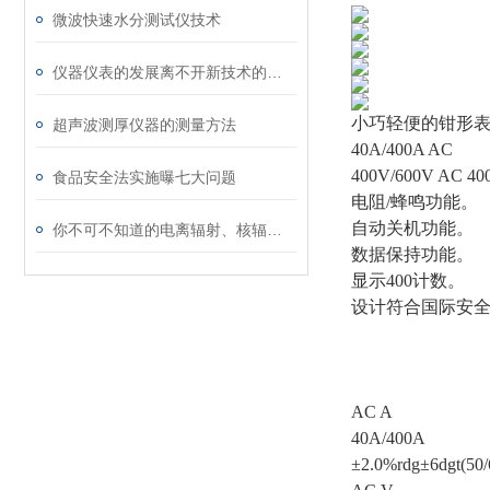
微波快速水分测试仪技术
仪器仪表的发展离不开新技术的推动
小巧轻便的钳形
超声波测厚仪器的测量方法
40A/400A AC
400V/600V AC 40
食品安全法实施曝七大问题
电阻/蜂鸣功能。
自动关机功能。
你不可不知道的电离辐射、核辐射知识
数据保持功能。
显示400计数。
设计符合国际安全规格IE
AC A
40A/400A
±2.0%rdg±6dgt(50