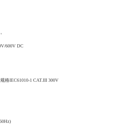
表。
0V/600V DC
C61010-1 CAT.III 300V
/60Hz)