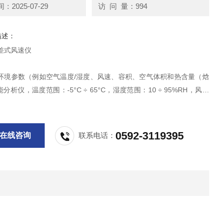
2025-07-29
访 问 量：994
描述：
温差式风速仪
0是环境参数（例如空气温度/湿度、风速、容积、空气体积和热含量（焓
分析仪，温度范围：-5°C ÷ 65°C，湿度范围：10 ÷ 95%RH，风速
3 ÷15m/s，分辨率：0.6°C / 0.4%RH / 0.1m/s。它特别适用于检验采
空调装置。
0592-3119395
在线咨询
联系电话：