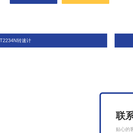
T2234N转速计
联
贴心的