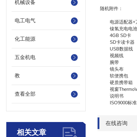
机械设备
随机附件：
电工电气
电源适配器+万
镍氢充电电池（类
4GB SD卡
化工能源
SD卡读卡器
USB数据线
视频线
五金机电
腕带
镜头布
教
软便携包
硬质携带箱
视窗ThermoVI
查看全部
说明书
ISO9000标
在线咨询
相关文章