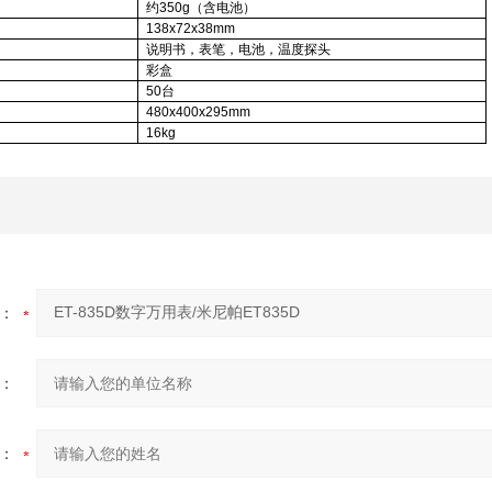
约
350g（
含电池
）
138x72x38mm
说明书，表笔，电池，温度探头
彩盒
50
台
480x400x295mm
16kg
：
：
：