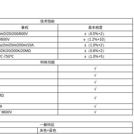
技术指标
量程
基本精度
m/2/20/200/600V
±
（0.5%+2）
/600V
±
（1.2%+10）
u/2m/20m/200m/10A
±
（1.0%+2）
/2K/20/200K/20M
Ω
±
（0.8%+2）
℃
-750
℃
±
（1.0%+5）
特殊功能
√
√
√
√
M
Ω
√
99
√
 II600V
√
一般特征
灰色
+
蓝色