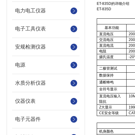
ET-835D
的详细介绍
ET-835D
电力电工仪器
基本功能
电子工具仪表
直流电压
200
交流电压
200
直流电流
200
安规检测仪器
电阻
200
摄氏温度
-20
电源
二极管测试
数据保持
水质分析仪器
通断蜂鸣
全符号显示
直流电压输入
10
仪器仪表
阻抗
Z大显示
19
CE
安全等级
CAT
电子元器件
机身颜色