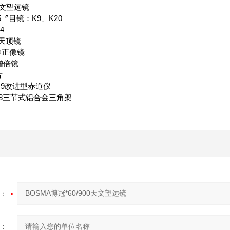
文望远镜
5
〞
目镜：
K9
、
K20
4
°天顶镜
×正像镜
增倍镜
片
9
改进型赤道仪
3
三节式铝合金三角架
：
：