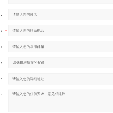
：
：
：
：
：
：