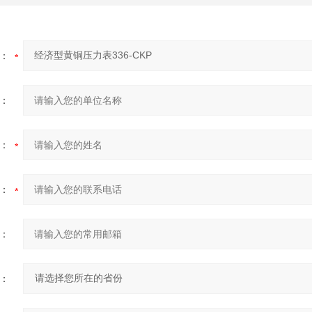
：
：
：
：
：
：