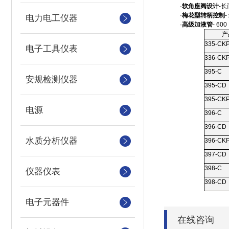
·
软角座阀设计
-
长
·
梅花型转柄控制
电力电工仪器
·
高级加液管
- 60
产
335-CK
电子工具仪表
336-CK
395-C
安规检测仪器
395-CD
395-CK
电源
396-C
396-CD
水质分析仪器
396-CK
397-CD
398-C
仪器仪表
398-CD
电子元器件
在线咨询