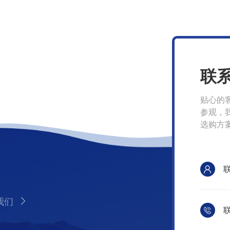
联
贴心的
参观，
选购方
我们
联