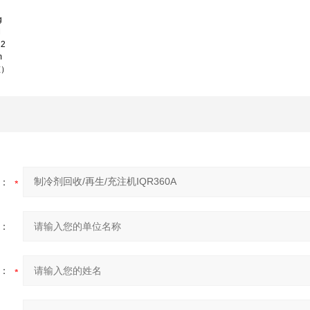
g
M
12
m
重
）
：
：
：