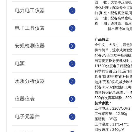
回
收：大功率压缩机
净化处理：配备专业过
电力电工仪器
抽 真 空：配备真空泵
,
充
注：配备高精度电
检
测：通过高、低压
电子工具仪表
排出废冷冻油
产品特点
全中文，大尺寸，蓝色
安规检测仪器
操作简单，流水式流程
配备
3/8
匹大功率压缩机
当需要更换必要耗材时
电源
1/1500
分度电子秤配合
科学的管路设计以及*
具备
“
快速
/
完整
”
两种回
水质分析仪器
选择
“
完整
”
模式
,
减少制
配备
RS232
数据接口
,
可
自动数据记录系统，可
500
台次真车试验、
300
仪器仪表
技术参数：
工作电压：
220V/50Hz
工作罐容量：
12.5Kg
电子元器件
压缩机：
3/8
匹
工作温度：
11
℃
-47
℃
回收速度：
240g/M