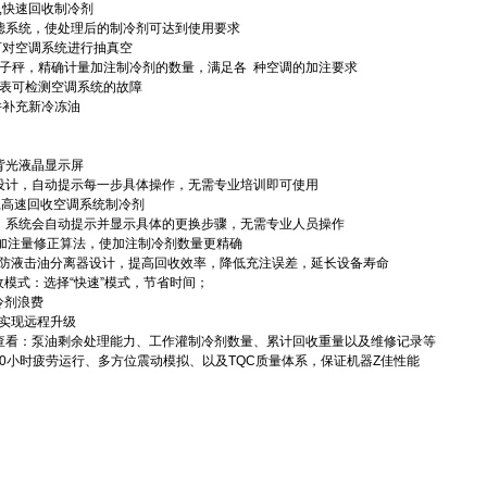
,
快速回收制冷剂
滤系统，使处理后的制冷剂可达到使用要求
可对空调系统进行抽真空
子秤，精确计量加注制冷剂的数量，满足各
种空调的加注要求
表可检测空调系统的故障
并补充新冷冻油
背光液晶显示屏
设计，自动提示每一步具体操作，无需专业培训即可使用
,
高速回收空调系统制冷剂
，系统会自动提示并显示具体的更换步骤，无需专业人员操作
加注量修正算法，使加注制冷剂数量更精确
的防液击油分离器设计，提高回收效率，降低充注误差，延长设备寿命
收模式：选择
“
快速
”
模式，节省时间；
冷剂浪费
实现远程升级
查看：泵油剩余处理能力、工作灌制冷剂数量、累计回收重量以及维修记录等
0
小时疲劳运行、多方位震动模拟、以及
TQC
质量体系，保证机器Z佳性能