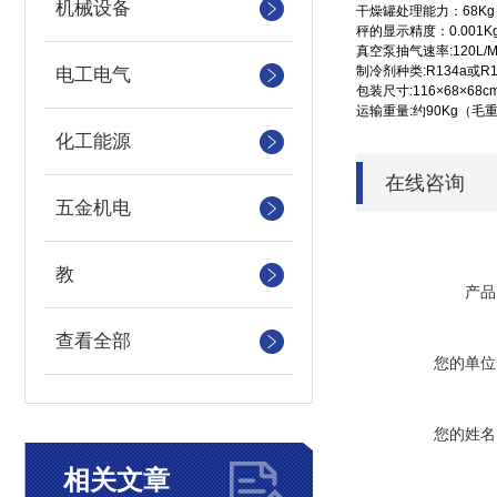
机械设备
干燥罐处理能力：
68Kg
秤的显示精度：
0.001K
真空泵抽气速率
:120L/
制冷剂种类
:R134a
或
R
电工电气
包装尺寸
:116×68×68c
运输重量
:
约
90Kg（
毛
化工能源
在线咨询
五金机电
教
产品
查看全部
您的单位
您的姓名
相关文章