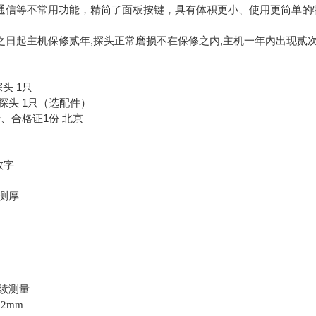
通信等不常用功能，精简了面板按键，具有体积更小、使用更简单的
之日起主机保修贰年,探头正常磨损不在保修之内,主机一年内出现贰次
头 1只
）探头 1只（选配件）
、合格证1份 北京
数字
测厚
续测量
32mm