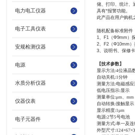
储、打印、统计、
电力电工仪器
具有*报警功能。
此产品在用户购机
电子工具仪表
随机配备标准附件
1、F1（Φ9mm）探
2、F2（Φ10mm
安规检测仪器
3、说明书、保修卡
【技术参数】
电源
显示方法:4位液晶
自动关机:1分钟
水质分析仪器
测量方法:电磁感应
低电压指示:显示
测量单位:μm、mm
仪器仪表
自动转换:接触显示
显示精度:1μm
电源:2节5号电池
电子元器件
测量方式:单一及连
外型尺寸:124×67×