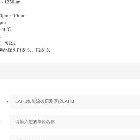
～1250μm
0μm～10mm
μm
40℃
m
0）％RH
选配探头F1探头、F2探头
：
：