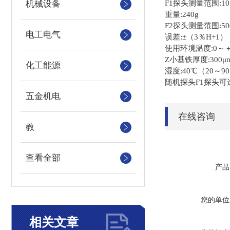
机械设备
F1探头测量范围:10
重量:240g
F2探头测量范围:50
电工电气
误差:±（3％H+1） 
使用环境温度:0～＋
Z小基铁厚度:300μ
化工能源
湿度:40℃（20～9
随机探头F1探头可
五金机电
在线咨询
教
查看全部
产品
您的单位
相关文章