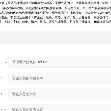
测氧仪系采用极谱隔膜式氧电极为传感器，采用先进的中、大规模集成电路及
3
位半
L 
；
自动稳零等功能，可使被控系统的氧含量在某一给定范围内。本厂生产的氧电极获
型高压氧舱内的氧含量测定和超限报警，用于化肥厂合成氨流程中连续监测气体中氧
故发生。本仪器还适用于工矿企业，船舱、坑道、煤矿、化工设备容器，内燃机排气
星、人防、宇航。粮食、烟叶、果品、蔬菜气调储藏、医疗部门呼吸机、麻醉机等各
：
：
：
：