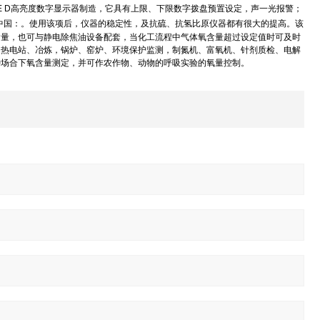
E D
高亮度数字显示器制造，它具有上限、下限数字拨盘预置设定，声一光报警；
中国：。使用该项后，仪器的稳定性，及抗硫、抗氢比原仪器都有很大的提高。该
含量，也可与静电除焦油设备配套，当化工流程中气体氧含量超过设定值时可及时
、热电站、冶炼，锅炉、窑炉、环境保护监测，制氮机、富氧机、针剂质检、电解
种场合下氧含量测定，并可作农作物、动物的呼吸实验的氧量控制。