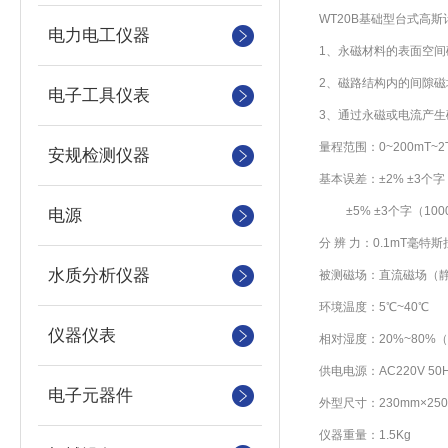
WT20B
基础型台式高斯
电力电工仪器
1
、永磁材料的表面空间
2
、磁路结构内的间隙磁
电子工具仪表
3
、通过永磁或电流产生
量程范围：0~200mT~2T
安规检测仪器
基本误差：±2% ±3个字
±5% ±3个字（10
电源
分 辨 力：0.1mT毫特
水质分析仪器
被测磁场：直流磁场（
环境温度：5℃~40℃
仪器仪表
相对湿度：20%~80%
供电电源：AC220V 50
电子元器件
外型尺寸：230mm×250
仪器重量：1.5Kg